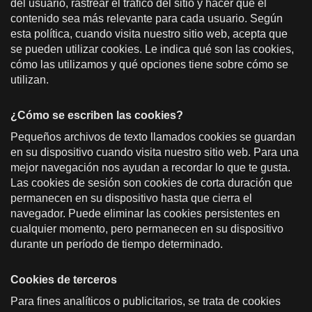
del usuario, rastrear el tráfico del sitio y hacer que el
contenido sea más relevante para cada usuario. Según
esta política, cuando visita nuestro sitio web, acepta que
se pueden utilizar cookies. Le indica qué son las cookies,
cómo las utilizamos y qué opciones tiene sobre cómo se
utilizan.
¿Cómo se escriben las cookies?
Pequeños archivos de texto llamados cookies se guardan
en su dispositivo cuando visita nuestro sitio web. Para una
mejor navegación nos ayudan a recordar lo que te gusta.
Las cookies de sesión son cookies de corta duración que
permanecen en su dispositivo hasta que cierra el
navegador. Puede eliminar las cookies persistentes en
cualquier momento, pero permanecen en su dispositivo
durante un período de tiempo determinado.
Cookies de terceros
Para fines analíticos o publicitarios, se trata de cookies