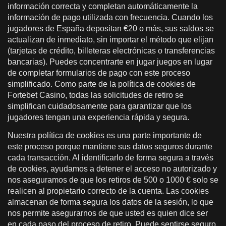
información correcta y completan automáticamente la
información de pago utilizada con frecuencia. Cuando los
jugadores de España depositan €20 o más, sus saldos se
actualizan de inmediato, sin importar el método que elijan
(tarjetas de crédito, billeteras electrónicas o transferencias
bancarias). Puedes concentrarte en jugar juegos en lugar
de completar formularios de pago con este proceso
simplificado. Como parte de la política de cookies de
Fortebet Casino, todas las solicitudes de retiro se
simplifican cuidadosamente para garantizar que los
jugadores tengan una experiencia rápida y segura.
Nuestra política de cookies es una parte importante de
este proceso porque mantiene sus datos seguros durante
cada transacción. Al identificarlo de forma segura a través
de cookies, ayudamos a detener el acceso no autorizado y
nos aseguramos de que los retiros de 500 o 1000 € solo se
realicen al propietario correcto de la cuenta. Las cookies
almacenan de forma segura los datos de la sesión, lo que
nos permite asegurarnos de que usted es quien dice ser
en cada paso del proceso de retiro. Puede sentirse seguro