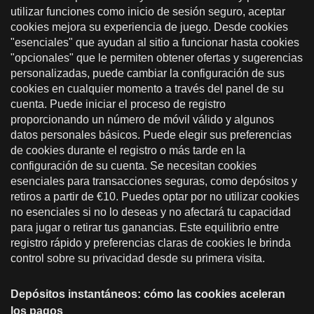
utilizar funciones como inicio de sesión seguro, aceptar
cookies mejora su experiencia de juego. Desde cookies
"esenciales" que ayudan al sitio a funcionar hasta cookies
"opcionales" que le permiten obtener ofertas y sugerencias
personalizadas, puede cambiar la configuración de sus
cookies en cualquier momento a través del panel de su
cuenta. Puede iniciar el proceso de registro
proporcionando un número de móvil válido y algunos
datos personales básicos. Puede elegir sus preferencias
de cookies durante el registro o más tarde en la
configuración de su cuenta. Se necesitan cookies
esenciales para transacciones seguras, como depósitos y
retiros a partir de €10. Puedes optar por no utilizar cookies
no esenciales si no lo deseas y no afectará tu capacidad
para jugar o retirar tus ganancias. Este equilibrio entre
registro rápido y preferencias claras de cookies le brinda
control sobre su privacidad desde su primera visita.
Depósitos instantáneos: cómo las cookies aceleran
los pagos