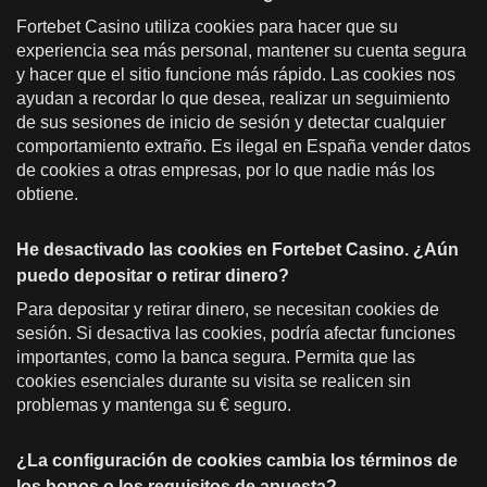
Fortebet Casino utiliza cookies para hacer que su
experiencia sea más personal, mantener su cuenta segura
y hacer que el sitio funcione más rápido. Las cookies nos
ayudan a recordar lo que desea, realizar un seguimiento
de sus sesiones de inicio de sesión y detectar cualquier
comportamiento extraño. Es ilegal en España vender datos
de cookies a otras empresas, por lo que nadie más los
obtiene.
He desactivado las cookies en Fortebet Casino. ¿Aún
puedo depositar o retirar dinero?
Para depositar y retirar dinero, se necesitan cookies de
sesión. Si desactiva las cookies, podría afectar funciones
importantes, como la banca segura. Permita que las
cookies esenciales durante su visita se realicen sin
problemas y mantenga su € seguro.
¿La configuración de cookies cambia los términos de
los bonos o los requisitos de apuesta?