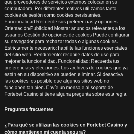
que proveedores de servicios externos colocan en su
computadora. Por diferentes motivos utilizamos tanto
cookies de sesión como cookies persistentes.
Funcionalidad Recuerde sus preferencias y opciones
Orientación/Publicidad Mostrar anuncios relevantes a los
usuarios Gestión de opciones de cookies Puede configurar
su navegador para rechazar todas o algunas cookies.
Estrictamente necesario: habilite las funciones esenciales
del sitio web. Rendimiento: recopile datos de uso para
mejorar la funcionalidad. Funcionalidad: Recuerda tus
preferencias y elecciones. Los archivos de cookies que ya
están en su dispositivo se pueden eliminar. Si desactiva
las cookies, es posible que algunos sitios web no
funcionen tan bien. Envíe un mensaje al soporte de
Fortebet Casino si tiene alguna pregunta sobre esta regla.
Preguntas frecuentes
¿Para qué se utilizan las cookies en Fortebet Casino y
cómo mantienen mi cuenta segura?