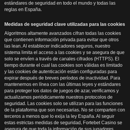
estándares de seguridad en todo el mundo y todas las
reglas en España.
Medidas de seguridad clave utilizadas para las cookies
Algoritmos altamente avanzados cifran todas las cookies
que contienen información privada para evitar que otros
las lean. Al establecer indicadores seguros, nuestro
sistema limita el acceso a las cookies y se asegura de que
solo se envíen a través de canales cifrados (HTTPS). El
tiempo durante el cual las cookies son válidas es limitado
y las cookies de autenticación están configuradas para
expirar después de breves períodos de inactividad. Para
mantenernos en línea con las últimas leyes y estándares
para proteger los datos de juegos de azar, verificamos y
actualizamos periódicamente nuestros protocolos de
seguridad. Las cookies solo se utilizan para las funciones
de la plataforma que son necesarias. No se comparten con
terceros a menos que lo exija la ley España. Al seguir
estas estrictas medidas de seguridad, Fortebet Casino se
asegura de que toda la información de sus jugadores,