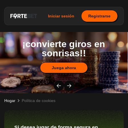
Iniciar sesión
Registrarse
¡convierte giros en
sonrisas!!
Juega ahora
Hogar
Política de cookies
Si desea jugar de forma segura en