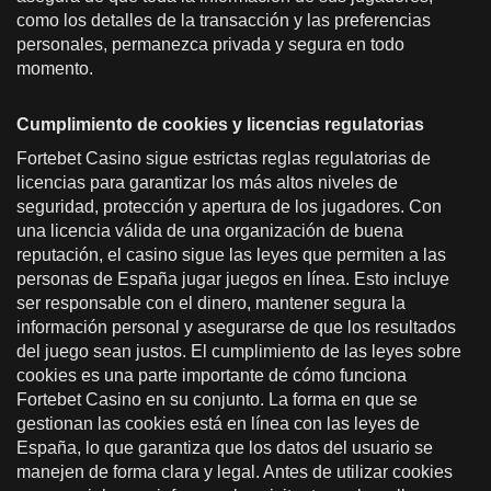
como los detalles de la transacción y las preferencias
personales, permanezca privada y segura en todo
momento.
Cumplimiento de cookies y licencias regulatorias
Fortebet Casino sigue estrictas reglas regulatorias de
licencias para garantizar los más altos niveles de
seguridad, protección y apertura de los jugadores. Con
una licencia válida de una organización de buena
reputación, el casino sigue las leyes que permiten a las
personas de España jugar juegos en línea. Esto incluye
ser responsable con el dinero, mantener segura la
información personal y asegurarse de que los resultados
del juego sean justos. El cumplimiento de las leyes sobre
cookies es una parte importante de cómo funciona
Fortebet Casino en su conjunto. La forma en que se
gestionan las cookies está en línea con las leyes de
España, lo que garantiza que los datos del usuario se
manejen de forma clara y legal. Antes de utilizar cookies