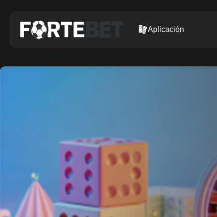
Aplicación