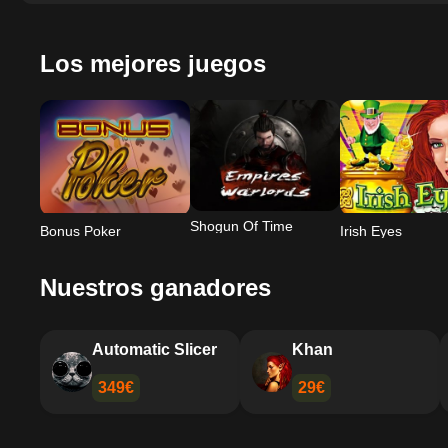
Casino mundial de Fortebet: estándares globales, sabor
Pagos seguros, transferencias rápidas: Fortebet pone a 
Los mejores juegos
Juega en cualquier momento y en cualquier lugar con la
¿necesitas ayuda? El soporte de Fortebet español siem
Shogun Of Time
Bonus Poker
Irish Eyes
Nuestros ganadores
Automatic Slicer
349€