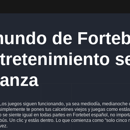
mundo de Forteb
tretenimiento s
ianza
Los juegos siguen funcionando, ya sea mediodía, medianoche o 
 simplemente te pones tus calcetines viejos y juegas como estás
 se siente igual en todas partes en Fortebet español, no importa
tobús. Un clic y estás dentro. Lo que comienza como “solo cinco
vez.