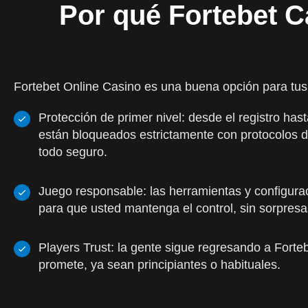
Por qué Fortebet C
Fortebet Online Casino es una buena opción para tus 
Protección de primer nivel: desde el registro hasta
están bloqueados estrictamente con protocolos 
todo seguro.
Juego responsable: las herramientas y configura
para que usted mantenga el control, sin sorpresas
Players Trust: la gente sigue regresando a Forte
promete, ya sean principiantes o habituales.