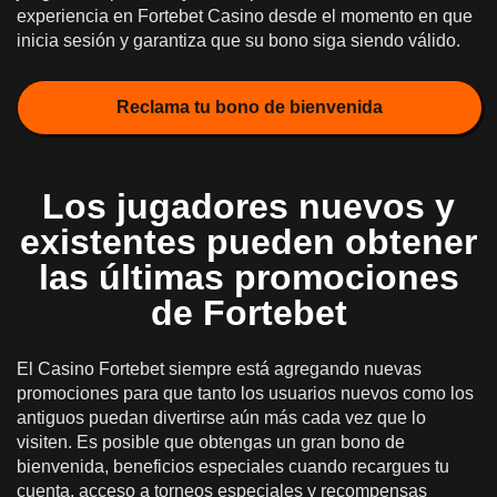
experiencia en Fortebet Casino desde el momento en que
inicia sesión y garantiza que su bono siga siendo válido.
Reclama tu bono de bienvenida
Los jugadores nuevos y
existentes pueden obtener
las últimas promociones
de Fortebet
El Casino Fortebet siempre está agregando nuevas
promociones para que tanto los usuarios nuevos como los
antiguos puedan divertirse aún más cada vez que lo
visiten. Es posible que obtengas un gran bono de
bienvenida, beneficios especiales cuando recargues tu
cuenta, acceso a torneos especiales y recompensas