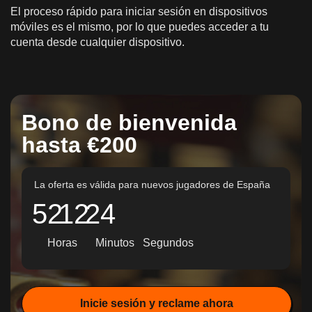
El proceso rápido para iniciar sesión en dispositivos
móviles es el mismo, por lo que puedes acceder a tu
cuenta desde cualquier dispositivo.
Bono de bienvenida
hasta €200
La oferta es válida para nuevos jugadores de España
52
12
23
Horas
Minutos
Segundos
Inicie sesión y reclame ahora