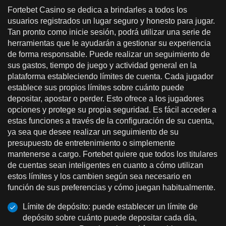
Fortebet Casino se dedica a brindarles a todos los
usuarios registrados un lugar seguro y honesto para jugar.
Tan pronto como inicie sesión, podrá utilizar una serie de
herramientas que le ayudarán a gestionar su experiencia
de forma responsable. Puede realizar un seguimiento de
sus gastos, tiempo de juego y actividad general en la
plataforma estableciendo límites de cuenta. Cada jugador
establece sus propios límites sobre cuánto puede
depositar, apostar o perder. Esto ofrece a los jugadores
opciones y protege su propia seguridad. Es fácil acceder a
estas funciones a través de la configuración de su cuenta,
ya sea que desee realizar un seguimiento de su
presupuesto de entretenimiento o simplemente
mantenerse a cargo. Fortebet quiere que todos los titulares
de cuentas sean inteligentes en cuanto a cómo utilizan
estos límites y los cambien según sea necesario en
función de sus preferencias y cómo juegan habitualmente.
Límite de depósito: puede establecer un límite de
depósito sobre cuánto puede depositar cada día,