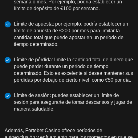
semana o mes. Por ejemplo, podría establecer un
límite de depósito de €100 por semana.
Límite de apuesta: por ejemplo, podría establecer un
límite de apuesta de €200 por mes para limitar la
cantidad total que puede apostar en un período de
tiempo determinado.
Límite de pérdida: limite la cantidad total de dinero que
puede perder durante un período de tiempo
determinado. Esto es excelente si desea mantener sus
pérdidas por debajo de cierto nivel, como €50 por día.
Límite de sesión: puedes establecer un límite de
sesión para asegurarte de tomar descansos y jugar de
manera saludable.
Además, Fortebet Casino ofrece períodos de
autoexclusión y enfriamiento para los momentos en que se