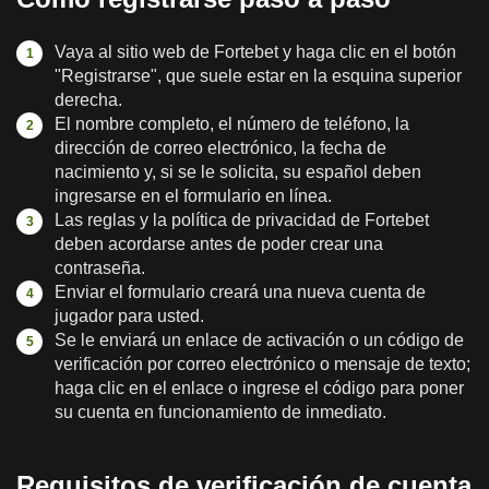
Vaya al sitio web de Fortebet y haga clic en el botón
"Registrarse", que suele estar en la esquina superior
derecha.
El nombre completo, el número de teléfono, la
dirección de correo electrónico, la fecha de
nacimiento y, si se le solicita, su español deben
ingresarse en el formulario en línea.
Las reglas y la política de privacidad de Fortebet
deben acordarse antes de poder crear una
contraseña.
Enviar el formulario creará una nueva cuenta de
jugador para usted.
Se le enviará un enlace de activación o un código de
verificación por correo electrónico o mensaje de texto;
haga clic en el enlace o ingrese el código para poner
su cuenta en funcionamiento de inmediato.
Requisitos de verificación de cuenta