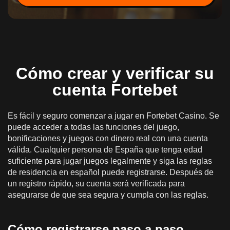
Cómo crear y verificar su
cuenta Fortebet
Es fácil y seguro comenzar a jugar en Fortebet Casino. Se
puede acceder a todas las funciones del juego,
bonificaciones y juegos con dinero real con una cuenta
válida. Cualquier persona de España que tenga edad
suficiente para jugar juegos legalmente y siga las reglas
de residencia en español puede registrarse. Después de
un registro rápido, su cuenta será verificada para
asegurarse de que sea segura y cumpla con las reglas.
Cómo registrarse paso a paso