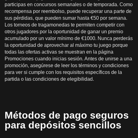
participas en concursos semanales o de temporada. Como
recompensa por reembolso, puede recuperar una parte de
sus pérdidas, que pueden sumar hasta €50 por semana.
Los torneos de tragamonedas te permiten competir con
otros jugadores por la oportunidad de ganar un premio
acumulado por un valor mínimo de €1000. Nunca perderás
la oportunidad de aprovechar al máximo tu juego porque
todas las ofertas activas se muestran en la página
Promociones cuando inicias sesión. Antes de unirse a una
promoción, asegúrese de leer los términos y condiciones
para ver si cumple con los requisitos específicos de la
partida o las condiciones de elegibilidad.
Métodos de pago seguros
para depósitos sencillos