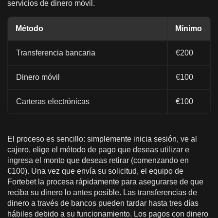
servicios de dinero móvil.
Método
Mínimo
Transferencia bancaria
€200
Dinero móvil
€100
Carteras electrónicas
€100
El proceso es sencillo: simplemente inicia sesión, ve al
cajero, elige el método de pago que deseas utilizar e
ingresa el monto que deseas retirar (comenzando en
€100). Una vez que envía su solicitud, el equipo de
Fortebet la procesa rápidamente para asegurarse de que
reciba su dinero lo antes posible. Las transferencias de
dinero a través de bancos pueden tardar hasta tres días
hábiles debido a su funcionamiento. Los pagos con dinero