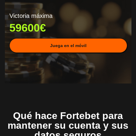
Victoria máxima
59600€
Juega en el móvil
Qué hace Fortebet para
mantener su cuenta y sus
datos seguros