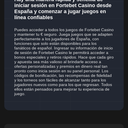
iniciar sesión en Fortebet Casino desde
España y comenzar a jugar juegos en
línea confiables
Puedes acceder a todos los juegos de Fortebet Casino
y mantener tu € seguro. Juega juegos que se adapten
perfectamente a los jugadores de España, con
funciones que solo están disponibles para los
fanáticos de español. Ingresar su información de inicio
de sesión de Fortebet Casino le permitirá acceder a
bonos especiales y retiros rápidos. Hace que cada giro
y apuesta sea más valioso al brindarle acceso a
ofertas personalizadas y premios en dinero real tan
pronto como inicia sesión en su panel personal. Los
códigos de bonificación, las recompensas de fidelidad
y los torneos son fáciles de alcanzar tanto para los
jugadores nuevos como para los que regresan. Todos
ellos están pensados para mejorar tu experiencia de
juego.